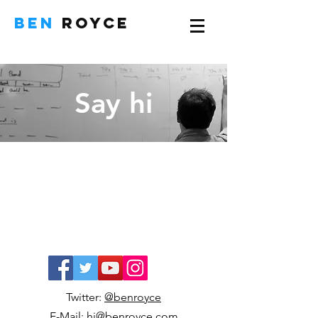
BEN
ROYCE
Say hi
Twitter:
@benroyce
E-Mail: hi@benroyce.com